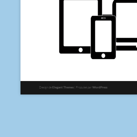
Design de
Elegant Themes
| Propulsé par
WordPress